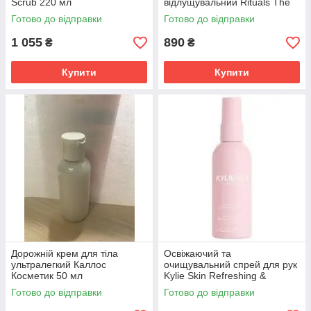
переплатите.
якості.
будь-який
Scrub 220 мл
відлущувальний Rituals The
Ritual Of Namaste Natural 220
товар з Європи.
Готово до відправки
Готово до відправки
г Ритуал
1 055
890
₴
₴
Купити
Купити
Реалізуємо
Наші продавці
Ми дорожимо
продукцію
відмінно
своєю
оптом і в
орієнтуються в
репутацією,
роздріб за
асортименті і
тому
конкурентними
завжди
доставляємо
цінами,
зможуть
замовлення
пропонуємо
порадити
строго в
вигідні знижки
кращий варіант.
погоджені з
Дорожній крем для тіла
Освіжаючий та
від обсягу.
клієнтом
ультралегкий Каллос
очищувальний спрей для рук
строки.
Косметик 50 мл
Kylie Skin Refreshing &
Cleansing Hand Mist 60 мл
Готово до відправки
Готово до відправки