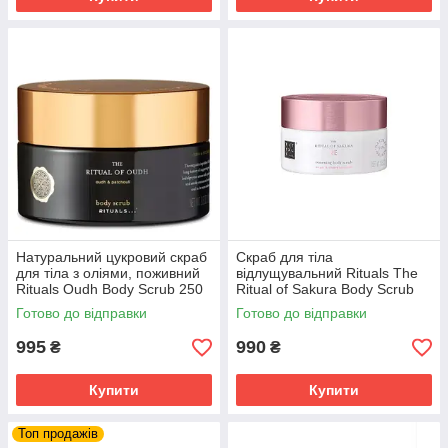
Дозвольте собі бути чарівною
завжди!
Вибирайте і замовляйте найкращі засоби
для тіла, і насолоджуйтеся
висококласним професійним доглядом у
себе вдома.
Ми гарантуємо бездоганну якість за
розумною ціною і максимально швидку
доставку!
Натуральний цукровий скраб
Скраб для тіла
для тіла з оліями, поживний
відлущувальний Rituals The
Rituals Oudh Body Scrub 250
Ritual of Sakura Body Scrub
мл, Нідерланди
250 г Ритуал
Готово до відправки
Готово до відправки
995
990
₴
₴
Купити
Купити
Топ продажів