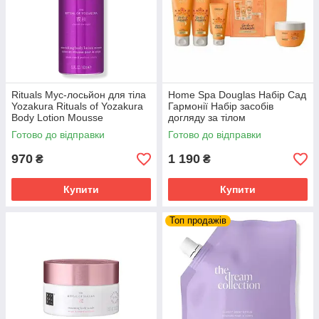
Rituals Мус-лосьйон для тіла
Home Spa Douglas Набір Сад
Гель для душу «GO GO»
Yozakura Rituals of Yozakura
Гармонії Набір засобів
Body Lotion Mousse
догляду за тілом
Надзвичайно запашний гель, відмінно піниться,
Готово до відправки
Готово до відправки
ніжно очищає, зволожує і пом'якшує шкіру.
Підходить для всіх типів шкіри.
970
1 190
₴
₴
Купити
Купити
Топ продажів
з
 Сприяє
ть шкіру