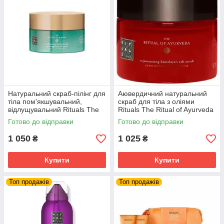
Освіжаючий гель для душу «GO GO»
Гель забезпечує ідеальний догляд за шкірою,
Натуральний скраб-пілінг для
Аювердичний натуральний
роблячи її м'якою і шовковистою, дарує відчуття
тіла пом'якшувальний,
скраб для тіла з оліями
свіжості і бадьорості на весь день.
відлущувальний Rituals The
Rituals The Ritual of Ayurveda
Ritual Of Karma 300 г
Нідерланди Ритуал
Готово до відправки
Готово до відправки
1 050
1 025
₴
₴
Купити
Купити
Топ продажів
Топ продажів
дмінно
є і
всіх