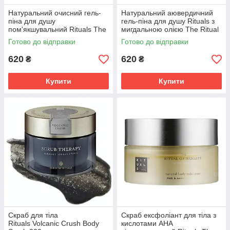
Підходять для
Європейська
Натуральний очисний гель-
Натуральний аювердичний
щоденного
якість за
піна для душу
гель-піна для душу Rituals з
пом'якшувальний Rituals The
мигдальною олією The Ritual
користування.
вигідними
Ritual of Homme 200 мл,
Of Ayurveda 200 мл Ритуалс
цінами.
Готово до відправки
Готово до відправки
Ритуалс
620
620
₴
₴
Підібрати засіб для тіла
Купити
Купити
Нам довіряють!
Ми є прямим
Продаємо
При
імпортером
засоби по
необхідності
товарів з
догляду за
можемо
Угорщини, тому
тілом відомих
доставити за
у нас ви 100%
ТМ виключно
індивідуальним
Скраб для тіла
Скраб ексфоліант для тіла з
не
оригінальної
замовленням
Rituals Volcanic Crush Body
кислотами АНА