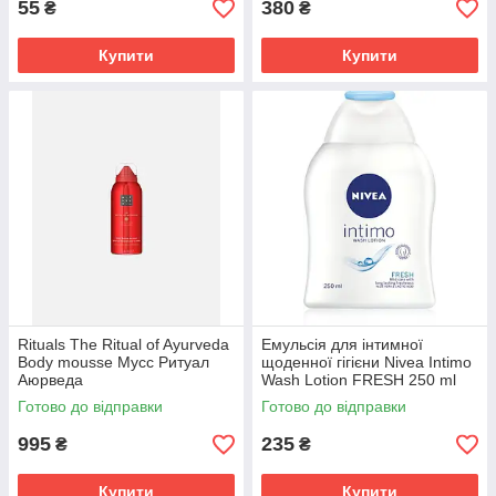
55
380
₴
₴
Наповнити кошик
Купити
Купити
Порядок оформлення замовлення
1
Заявку можна залишити через форму на
сайті, або подзвонивши нам.
2
Дзвінок менеджера для уточнення деталей
щодо оплати та доставки.
3
Rituals The Ritual of Ayurveda
Емульсія для інтимної
Внесення оплати за покупку готівкою або
Body mousse Мусс Ритуал
щоденної гігієни Nivea Intimo
безготівковим способом.
Аюрведа
Wash Lotion FRESH 250 ml
Готово до відправки
Готово до відправки
4
Відвантаження замовлення протягом 3
995
235
₴
₴
годин після надходження оплати за товар.
Купити
Купити