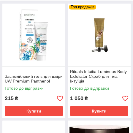
багато інших засобів по догляду за тілом від
Топ продажів
всесвітньо відомих брендів Продукція
оригінального якості за вигідними цінами від
прямого імпортера з Європи.
Всі пропозиції
Вам обов'язково сподобаються
Rituals Intuitia Luminous Body
Заспокійливий гель для шкіри
Exfoliator Скраб для тіла
UW Premium Panthenol
Інтуїція
Готово до відправки
Готово до відправки
215
1 050
₴
₴
Купити
Купити
яд за
ості і