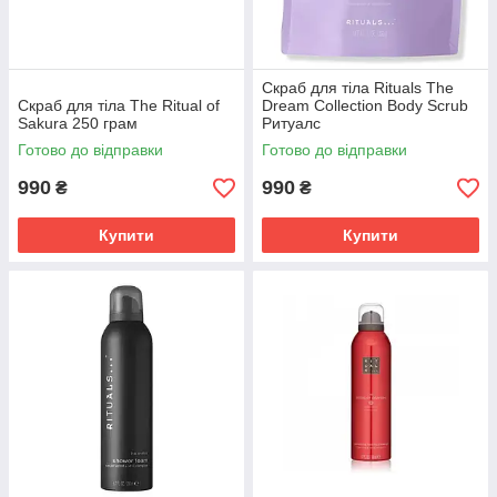
Скраб для тіла Rituals The
Скраб для тіла The Ritual of
Dream Collection Body Scrub
Sakura 250 грам
Ритуалс
Готово до відправки
Готово до відправки
Крем для тіла «Каллас»
990
990
₴
₴
Зволожуючий і живильний крем з екстрактом алое і
вітаміном Е. Сприяє відновлення гідробалансу,
робить шкіру м'якою і ніжною.
Купити
Купити
Косметика для тіла від «Maxam» —
тільки найкраще для вас!
Піклуються про
Варіанти
стан шкіри.
абсолютно для
всіх типів шкіри.