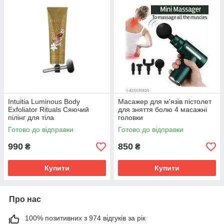
Intuitia Luminous Body
Масажер для м'язів пістолет
Exfoliator Rituals Сяючий
для зняття болю 4 масажні
пілінг для тіла
головки
Готово до відправки
Готово до відправки
990
850
₴
₴
Купити
Купити
Про нас
100% позитивних з 974 відгуків за рік