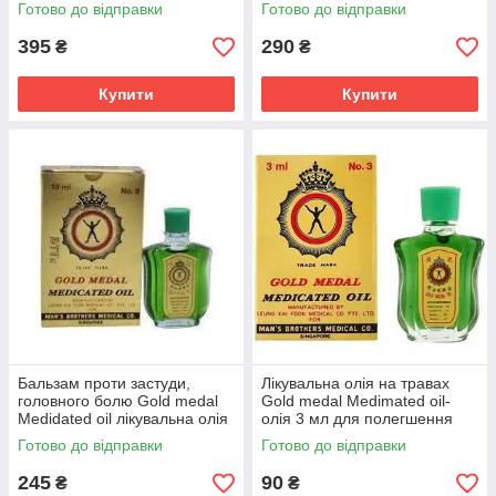
Готово до відправки
Готово до відправки
395
290
₴
₴
Купити
Купити
Бальзам проти застуди,
Лікувальна олія на травах
головного болю Gold medal
Gold medal Medimated oil-
Medidated oil лікувальна олія
олія 3 мл для полегшення
Сінгапур Оригінал 10 мл
болю Сінгапур Оригінал
Готово до відправки
Готово до відправки
245
90
₴
₴