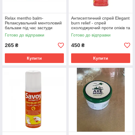
Relax mentho balm-
Антисептичний спрей Elegant
Релаксувальний ментоловий
burn relief - спрей
бальзам під час застуди
охолоджуючий проти опіків та
болю 100 мл
Готово до відправки
Готово до відправки
265
450
₴
₴
Купити
Купити