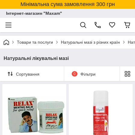
Мінімальна сума замовлення 300 грн
Інтернет-магазин "Maxam"
Товари та послуги
Натуральні мазі з різних країн
Нат
Натуральні лікувальні мазі
Сортування
0
Фільтри