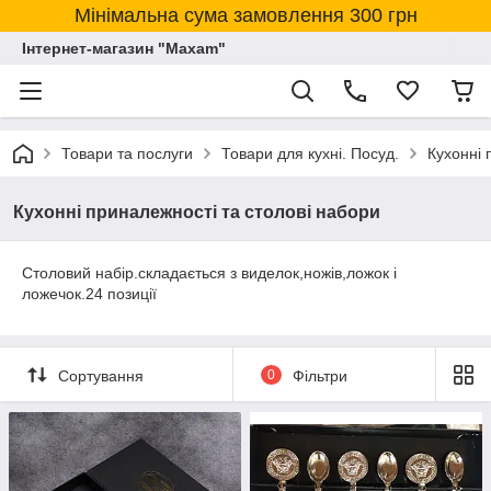
Мінімальна сума замовлення 300 грн
Інтернет-магазин "Maxam"
Товари та послуги
Товари для кухні. Посуд.
Кухонні 
Кухонні приналежності та столові набори
Столовий набір.складається з виделок,ножів,ложок і
ложечок.24 позиції
Сортування
0
Фільтри