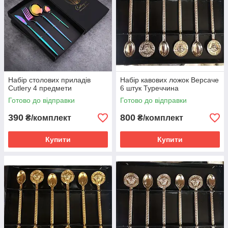
Набір столових приладів
Набір кавових ложок Версаче
Сutlery 4 предмети
6 штук Туреччина
Готово до відправки
Готово до відправки
390
800
₴/комплект
₴/комплект
Купити
Купити