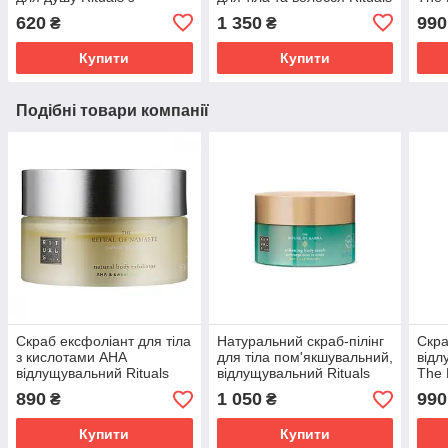
мигдальною олією The
The Ritual Of Ayurveda
Scru
620
1 350
990
₴
₴
Ritual Of Ayurveda 200 мл
Ритуал
Ритуалс
Купити
Купити
Подібні товари компанії
Скраб ексфоліант для тіла
Натуральний скраб-пілінг
Скра
з кислотами АНА
для тіла пом'якшувальний,
відл
відлущувальний Rituals
відлущувальний Rituals
The 
The Ritual Of Namaste
The Ritual Of Karma 300 г
Scru
890
1 050
990
₴
₴
Natural 220 г Ритуал
Купити
Купити