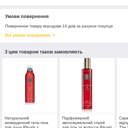
Умови повернення
Повернення товару впродовж 14 днів за рахунок покупця
Всі умови повернення
З цим товаром також замовляють
Натуральний
Парфумерний
Скра
аювердичний гель-піна
зволожувальний спрей
відл
для душу Rituals з
для тіла та волосся Rituals
The 