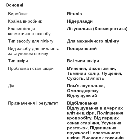
Основні
Виробник
Rituals
Країна виробник
Нідерланди
Класифікація
Лікувальна (Космецевтика)
косметичного засобу
Тип засобу для пілінгу
Для механічного пілінгу
Вид засобу для пиллинга
Поверхневий
за ступенем впливу
Тип шкіри
Всі типи шкіри
Проблема і стан шкіри
В'янення, Вікові зміни,
Тьмяний колір, Лущення,
Сухість, В'ялість
Дія
Пом'якшувальна,
Омолоджуючу,
Відлущуючий
Призначення і результат
Відбілювання,
Відлущування відмерлих
клітин шкіри, Поліпшення
кровообігу, Від перших
ознак старіння, Усунення
розтяжок, Підвищення
пружності і еластичності
шкіри, Висновок токсинів,