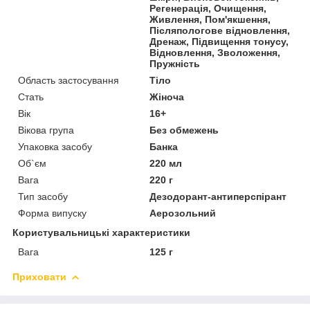
Регенерація, Очищення,
Живлення, Пом'якшення,
Післяпологове відновлення,
Дренаж, Підвищення тонусу,
Відновлення, Зволоження,
Пружність
Область застосування
Тіло
Стать
Жіноча
Вік
16+
Вікова група
Без обмежень
Упаковка засобу
Банка
Об`єм
220 мл
Вага
220 г
Тип засобу
Дезодорант-антиперспірант
Форма випуску
Аерозольний
Користувальницькі характеристики
Вага
125 г
Приховати