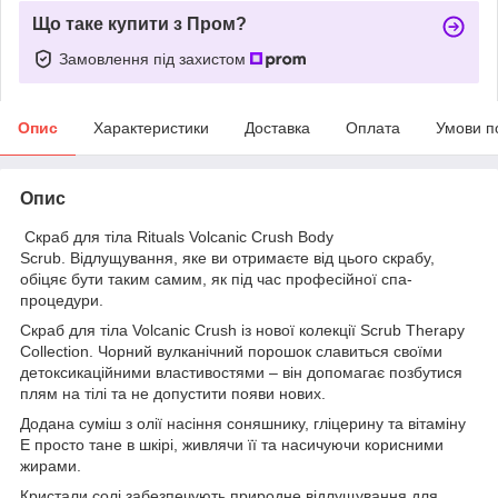
Що таке купити з Пром?
Замовлення під захистом
Опис
Характеристики
Доставка
Оплата
Умови п
Опис
Скраб для тіла Rituals Volcanic Crush Body
Scrub. Відлущування, яке ви отримаєте від цього скрабу,
обіцяє бути таким самим, як під час професійної спа-
процедури.
Скраб для тіла Volcanic Crush із нової колекції Scrub Therapy
Collection. Чорний вулканічний порошок славиться своїми
детоксикаційними властивостями – він допомагає позбутися
плям на тілі та не допустити появи нових.
Додана суміш з олії насіння соняшнику, гліцерину та вітаміну
Е просто тане в шкірі, живлячи її та насичуючи корисними
жирами.
Кристали солі забезпечують природне відлущування для