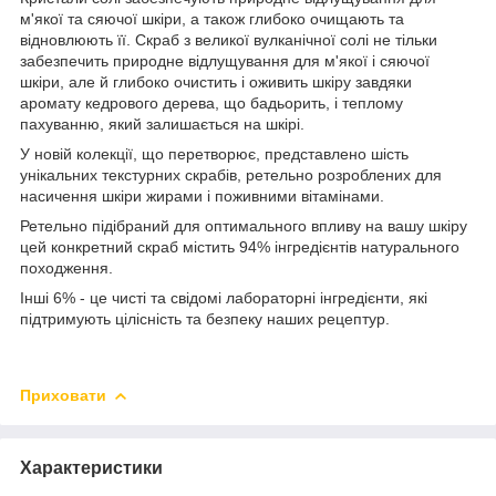
м'якої та сяючої шкіри, а також глибоко очищають та
відновлюють її. Скраб з великої вулканічної солі не тільки
забезпечить природне відлущування для м'якої і сяючої
шкіри, але й глибоко очистить і оживить шкіру завдяки
аромату кедрового дерева, що бадьорить, і теплому
пахуванню, який залишається на шкірі.
У новій колекції, що перетворює, представлено шість
унікальних текстурних скрабів, ретельно розроблених для
насичення шкіри жирами і поживними вітамінами.
Ретельно підібраний для оптимального впливу на вашу шкіру
цей конкретний скраб містить 94% інгредієнтів натурального
походження.
Інші 6% - це чисті та свідомі лабораторні інгредієнти, які
підтримують цілісність та безпеку наших рецептур.
Приховати
Характеристики