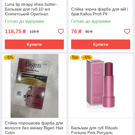
Luna lip strapy shea butter-
Бальзам для губ 10 мл
Стійка чорна фарба для вій і
Єгипетський Оригінал
брів Kallos Profi Pil
Готово до відправки
Готово до відправки
118,75
76
₴
₴
125 ₴
80 ₴
Купити
Купити
–5%
Топ
–5%
Стійка порошкова фарба для
волосся без аміаку Bigen Hair
Бальзам для губ Rituals
Color
Fortune Pink Ритуалс