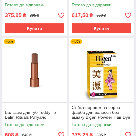
Готово до відправки
Готово до відправки
375,25
617,50
₴
₴
395 ₴
650 ₴
Купити
Купити
–5%
–5%
Стійка порошкова чорна
Бальзам для губ Teddy lip
фарба для волосся без
Balm Rituals Ритуалс
аміаку Bigen Powder Hair Dye
Готово до відправки
Готово до відправки
608
375,25
₴
₴
640 ₴
395 ₴