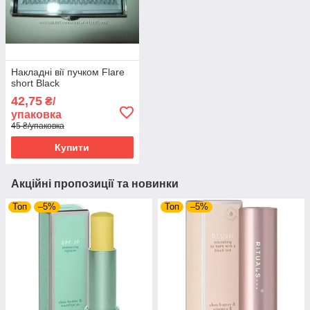
Накладні вії пучком Flare
short Black
42,75
₴/
упаковка
45 ₴/упаковка
Купити
Акційні пропозиції та новинки
Топ
–5%
Топ
–5%