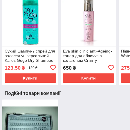
Сухий шампунь спрей для
Eva skin clinic anti-Ageing-
Підв
волосся універсальний
тонер для обличчя з
Wate
Kallos Gogo Dry Shampoo
колагеном Єгипту
123,50
650
275
₴
₴
130 ₴
Купити
Купити
Подібні товари компанії