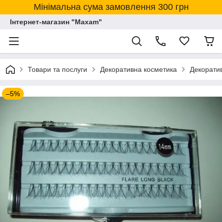
Мінімальна сума замовлення 300 грн
Інтернет-магазин "Maxam"
Товари та послуги
Декоративна косметика
Декорати
–5%