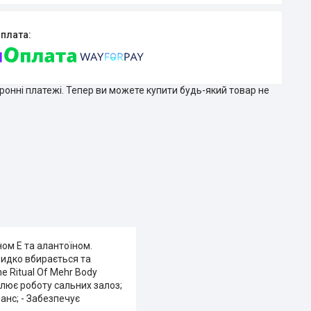
тронні платежі. Тепер ви можете купити будь-який товар не
ном Е та алантоїном.
видко вбирається та
e Ritual Of Mehr Body
гулює роботу сальних залоз;
анс; - Забезпечує