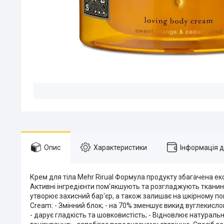
Опис
Характеристики
Інформація 
Крем для тіла Mehr Rirual Формула продукту збагачена ек
Активні інгредієнти пом'якшують та розгладжують тканин
утворює захисний бар'єр, а також залишає на шкірному пок
Cream: - Змінний блок; - на 70% зменшує викид вуглекислого
- дарує гладкість та шовковистість; - Відновлює натуральн