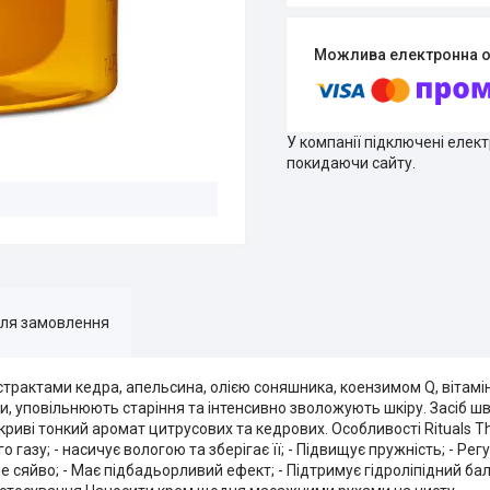
У компанії підключені елек
покидаючи сайту.
для замовлення
страктами кедра, апельсина, олією соняшника, коензимом Q, вітамі
и, уповільнюють старіння та інтенсивно зволожують шкіру. Засіб ш
риві тонкий аромат цитрусових та кедрових. Особливості Rituals Th
 газу; - насичує вологою та зберігає її; - Підвищує пружність; - Ре
е сяйво; - Має підбадьорливий ефект; - Підтримує гідроліпідний бал