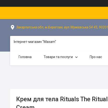
Закарпатська обл, м.Берегове, вул.Мужієвська 54 45, 90201
Інтернет-магазин "Maxam"
Головна
Товари та послуги
Про нас
Крем для тела Rituals The Ritua
Cream