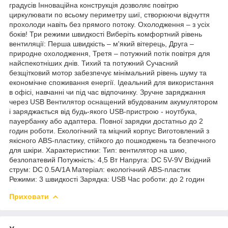
градусів Інноваційна конструкція дозволяє повітрю
циркулювати по всьому периметру шиї, створюючи відчуття
прохолоди навіть без прямого потоку. Охолодження – з усіх
боків! Три режими швидкості Виберіть комфортний рівень
вентиляції: Перша швидкість – м'який вітерець, Друга –
природне охолодження, Третя – потужний потік повітря для
найспекотніших днів. Тихий та потужний Сучасний
безщітковий мотор забезпечує мінімальний рівень шуму та
економічне споживання енергії. Ідеальний для використання
в офісі, навчанні чи під час відпочинку. Зручне заряджання
через USB Вентилятор оснащений вбудованим акумулятором
і заряджається від будь-якого USB-пристрою - ноутбука,
пауербанку або адаптера. Повної зарядки достатньо до 2
годин роботи. Екологічний та міцний корпус Виготовлений з
якісного ABS-пластику, стійкого до пошкоджень та безпечного
для шкіри. Характеристики: Тип: вентилятор на шию,
безлопатевий Потужність: 4,5 Вт Напруга: DC 5V-9V Вхідний
струм: DC 0.5A/1A Матеріал: екологічний ABS-пластик
Режими: 3 швидкості Зарядка: USB Час роботи: до 2 годин
Приховати