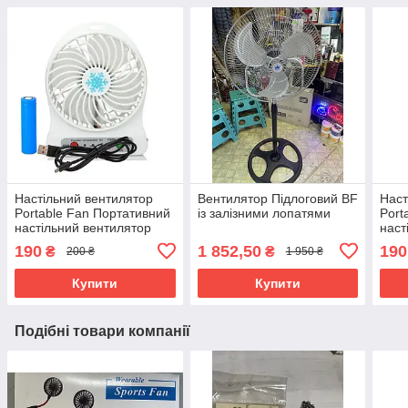
Настільний вентилятор
Вентилятор Підлоговий BF
Наст
Portable Fan Портативний
із залізними лопатями
Port
настільний вентилятор
наст
190
1 852,50
190
₴
₴
200 ₴
1 950 ₴
Купити
Купити
Подібні товари компанії