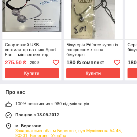
Спортивний USB-
Біжутерія Edforce кулон із
Сере
вентилятор на шию Sport
ланцюжком-якісна
біжу
Fan— мінівентилятор,
біжутерія
який можна носити на шиі
275,50
180
180
₴
₴/комплект
290 ₴
Купити
Купити
Про нас
100% позитивних з 980 відгуків за рік
Працює з 13.05.2012
м. Берегово
Закарпатська обл, м.Берегове, вул.Мужієвська 54 45,
90201, Берегово, Україна