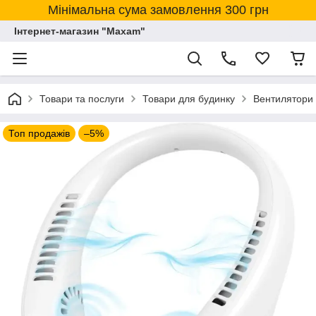
Мінімальна сума замовлення 300 грн
Інтернет-магазин "Maxam"
Товари та послуги
Товари для будинку
Вентилятори 
Топ продажів
–5%