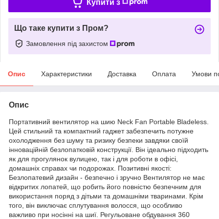
Купити з
Що таке купити з Пром?
Замовлення під захистом
Опис
Характеристики
Доставка
Оплата
Умови п
Опис
Портативний вентилятор на шию Neck Fan Portable Bladeless.
Цей стильний та компактний гаджет забезпечить потужне
охолодження без шуму та ризику безпеки завдяки своїй
інноваційній безлопатковій конструкції. Він ідеально підходить
як для прогулянок вулицею, так і для роботи в офісі,
домашніх справах чи подорожах. Позитивні якості:
Безлопатевий дизайн - безпечно і зручно Вентилятор не має
відкритих лопатей, що робить його повністю безпечним для
використання поряд з дітьми та домашніми тваринами. Крім
того, він виключає сплутування волосся, що особливо
важливо при носінні на шиї. Регульоване обдування 360