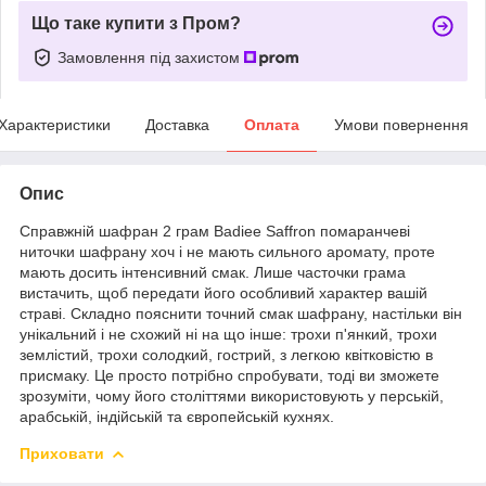
Що таке купити з Пром?
Замовлення під захистом
Характеристики
Доставка
Оплата
Умови повернення
Опис
Справжній шафран 2 грам Badiee Saffron помаранчеві
ниточки шафрану хоч і не мають сильного аромату, проте
мають досить інтенсивний смак. Лише часточки грама
вистачить, щоб передати його особливий характер вашій
страві. Складно пояснити точний смак шафрану, настільки він
унікальний і не схожий ні на що інше: трохи п'янкий, трохи
землістий, трохи солодкий, гострий, з легкою квітковістю в
присмаку. Це просто потрібно спробувати, тоді ви зможете
зрозуміти, чому його століттями використовують у перській,
арабській, індійській та європейській кухнях.
Приховати