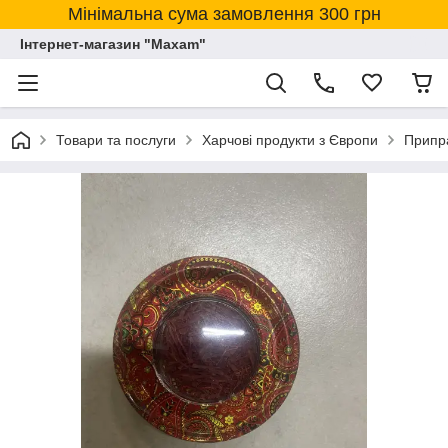
Мінімальна сума замовлення 300 грн
Інтернет-магазин "Maxam"
Товари та послуги
Харчові продукти з Європи
Припра