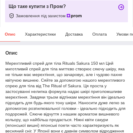
Що таке купити з Пром?
Замовлення під захистом
Опис
Характеристики
Доставка
Оплата
Умови п
Опис
Мерехтливий спрей для тіла Rituals Sakura 150 мл Цей
миготливий спрей для тіла миттєво створює сяючу шкіру, яка
не тільки має мерехтіння, що зачаровує, але і чудово пахне
квітучою вишнею. Сяйте за допомогою нашого мерехтливого
спрею для тіла від The ​​Ritual of Sakura. Ця проста у
застосуванні нелипка формула надає шкірі приголомшливе
мерехтіння. Завдяки трьом відтінкам мерехтіння він ідеально
підходить для будь-якого тону шкіри. Наносити дуже легко за
допомогою розпилювальної головки - ідеально підходить для
подорожей. Сяюче відчуття з нашим ароматом вишневого
кольору, що найбільш продається. Ніжні квіти сакури
(японської вишні) японські поети часто характеризують як
весняний сніг. У Японії вони є давнім символом відродження