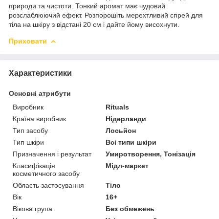
природи та чистоти. Тонкий аромат має чудовий
розслаблюючий ефект. Розпорошіть мерехтливий спрей для
тіла на шкіру з відстані 20 см і дайте йому висохнути.
Приховати
Характеристики
Основні атрибути
Виробник
Rituals
Країна виробник
Нідерланди
Тип засобу
Лосьйон
Тип шкіри
Всі типи шкіри
Призначення і результат
Умиротворення, Тонізація
Класифікація
Мідл-маркет
косметичного засобу
Область застосування
Тіло
Вік
16+
Вікова група
Без обмежень