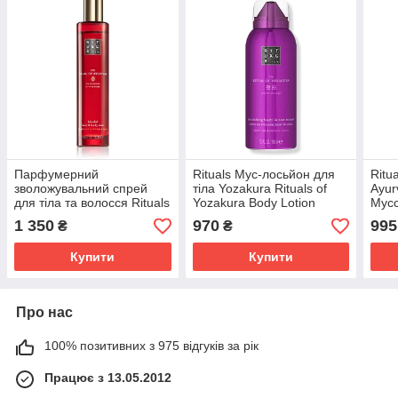
Парфумерний
Rituals Мус-лосьйон для
Ritua
зволожувальний спрей
тіла Yozakura Rituals of
Ayur
для тіла та волосся Rituals
Yozakura Body Lotion
Мусс
The Ritual Of Ayurveda
Mousse
1 350
970
995
₴
₴
Ритуал
Купити
Купити
Про нас
100% позитивних з 975 відгуків за рік
Працює з 13.05.2012