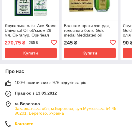
Лікувальна олія. Axe Brand
Бальзам проти застуди,
Ліку
Universal Oil об'ємом 28
головного болю Gold
Gold
мл. Сінгапур. Оригінал
medal Medidated oil
олія
лікувальна олія Сінгапур
болю
270,75
245
90
₴
₴
285 ₴
Оригінал 10 мл
Купити
Купити
Про нас
100% позитивних з 976 відгуків за рік
Працює з 13.05.2012
м. Берегово
Закарпатська обл, м.Берегове, вул.Мужієвська 54 45,
90201, Берегово, Україна
Контакти