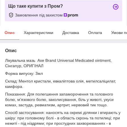
Що таке купити з Пром?
Замовлення під захистом
Опис
Характеристики
Доставка
Оплата
Умови п
Опис
Лікувальна мазь Axe Brand Universal Medicated ointment,
Сінгапур, ОРИГІНАЛ
Форма випуску: 3мл
Склад: Ментол кристали, евкаліптова олія, метилсаліцилат,
камфора.
Показання: Для полегшення запаморочення та головного
болю, м'язового болю, заколисування, біль у животі, укуси
комах, застуда, ревматизм, артрит, нервовий тик тощо.
Спосіб застосування: наносять на окремі ділянки і втирають у
шкіру: при головному болі - в область скронь та потилиці; при
нежиті - під ніздрями; при простудних захворюваннях - в