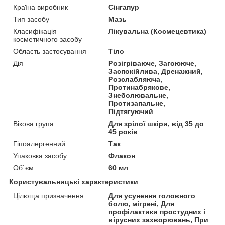
Країна виробник
Сінгапур
Тип засобу
Мазь
Класифікація
Лікувальна (Космецевтика)
косметичного засобу
Область застосування
Тіло
Дія
Розігріваюче, Загоююче,
Заспокійлива, Дренажний,
Розслабляюча,
Протинабрякове,
Знеболювальне,
Протизапальне,
Підтягуючий
Вікова група
Для зрілої шкіри, від 35 до
45 років
Гіпоалергенний
Так
Упаковка засобу
Флакон
Об`єм
60 мл
Користувальницькі характеристики
Цілюща призначення
Для усунення головного
болю, мігрені, Для
профілактики простудних і
вірусних захворювань, При