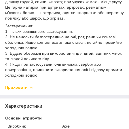
ділянку грудей, спини, живота; при укусах комах - місце укусу.
Це гарна натирка при артритах, артрозах, ревматизмі і
м'язових болях — натерлися, одягли шкарпетки або шерстяну
пов'язку або шарф, що зігріває.
Застереження:
1. Тільки зовнішнього застосування.
2. Не наносити безпосередньо на очі, рот, рани чи слизові
оболонки. Якщо контакт все ж таки стався, негайно промийте
холодною водою.
3. Будьте обережні при використанні для дітей, вагітних жінок
та людей похилого віку.
4. Якщо при застосуванні олії виникла свербіж або
почервоніння, припинити використання олії і відразу промити
холодною водою.
Приховати
Характеристики
Основні атрибути
Виробник
Axe