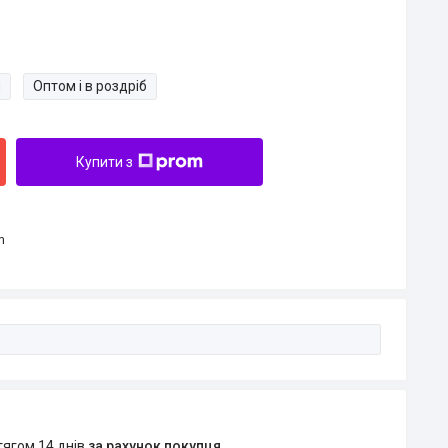
и
Оптом і в роздріб
Купити з
m
тягом 14 днів
за рахунок покупця