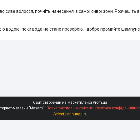
во сиве волосся, почніть нанесення із самої сивої зони. Розчешіть
ою водою, поки вода не стане прозорою, і добре промийте шампуне
Сайт створений на маркетплейсі
Prom.ua
Інтернет-магазин "Maxam" |
Поскаржитися на контент
|
Політика конфіденційнос
Select Language
▼