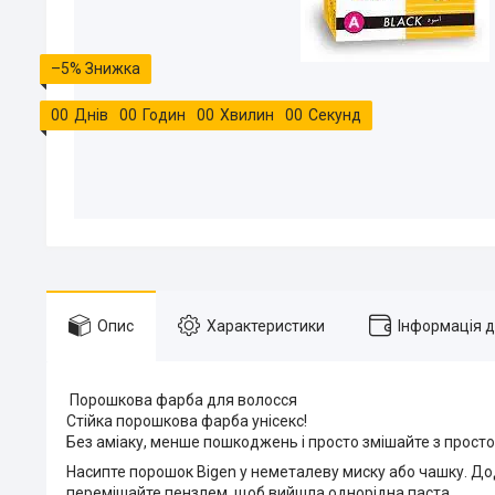
–5%
0
0
Днів
0
0
Годин
0
0
Хвилин
0
0
Секунд
Опис
Характеристики
Інформація 
Порошкова фарба для волосся
Стійка порошкова фарба унісекс!
Без аміаку, менше пошкоджень і просто змішайте з прос
Насипте порошок Bigen у неметалеву миску або чашку. До
перемішайте пензлем, щоб вийшла однорідна паста.