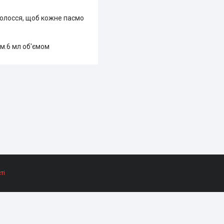
 волосся, щоб кожне пасмо
м.6 мл об'ємом
ті