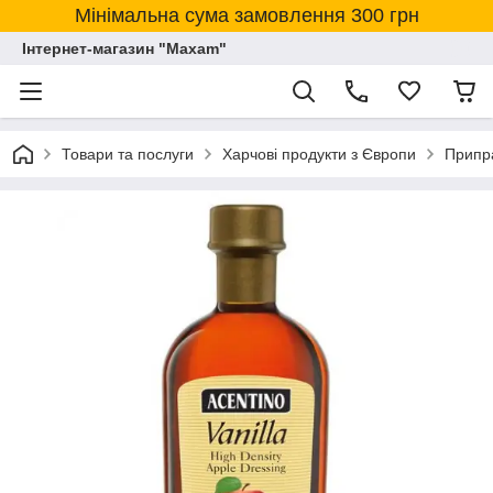
Мінімальна сума замовлення 300 грн
Інтернет-магазин "Maxam"
Товари та послуги
Харчові продукти з Європи
Припра