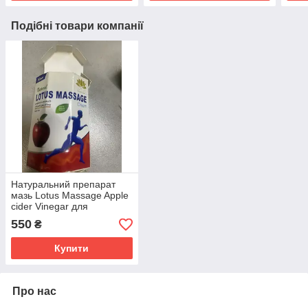
Подібні товари компанії
Натуральний препарат
мазь Lotus Massage Apple
cider Vinegar для
лікування варикозного
550
₴
розширення вен
Купити
Про нас