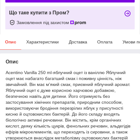
Що таке купити з Пром?
Замовлення під захистом
Опис
Характеристики
Доставка
Оплата
Умови п
Опис
Acentino Vanilla 250 ml-яблучний оцет із ваніллю Яблучний
оцет має набагато багатший смак і поживну цінність, ніж
звичайний. Він має м'який смак, приємний яблучний аромат.
Яблучний оцет є дуже корисною харчовою добавкою,
безпечною навіть для дитини. Його отримують без
застосування хімічних препаратів, природним способом,
використовуючи бродіння перезрілих яблук у присутності
кисню й оцтовокислих бактерій. До його складу входять
біологічно активні речовини. Він містить, крім органічних
кислот, деяку кількість цукрів, фенольних речовин, альдегідів
ефірів мікроелементів, що переходять із сировини, а також
утворюються внаслідок метаболізму оцтовокислих бактерій