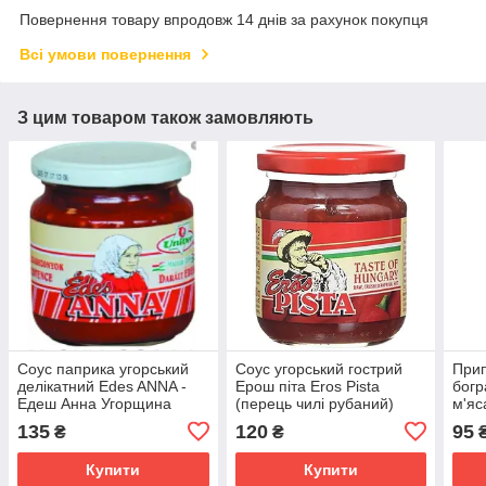
Повернення товару впродовж 14 днів за рахунок покупця
Всі умови повернення
З цим товаром також замовляють
Соус паприка угорський
Соус угорський гострий
Прип
делікатний Edes ANNA -
Ерош піта Eros Pista
богр
Едеш Анна Угорщина
(перець чилі рубаний)
м'яс
Оригінал
univer 200 г
Univ
135
120
95
₴
₴
Купити
Купити