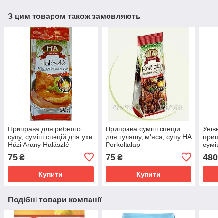
З цим товаром також замовляють
Приправа для рибного
Приправа суміш спецій
Унів
супу, суміш спецій для ухи
для гуляшу, м'яса, супу HA
прип
Házi Arany Halászlé
Porkoltalap
сумі
fuszerkeverek Угорщина
Fuszerkeverek,Оригінал
риби
75
75
480
₴
₴
Угорщина
Уго
Купити
Купити
Подібні товари компанії