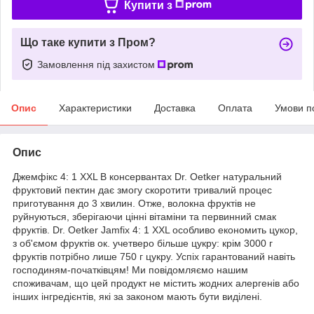
Купити з
Що таке купити з Пром?
Замовлення під захистом
Опис
Характеристики
Доставка
Оплата
Умови п
Опис
Джемфікс 4: 1 XXL В консервантах Dr. Oetker натуральний
фруктовий пектин дає змогу скоротити тривалий процес
приготування до 3 хвилин. Отже, волокна фруктів не
руйнуються, зберігаючи цінні вітаміни та первинний смак
фруктів. Dr. Oetker Jamfix 4: 1 XXL особливо економить цукор,
з об'ємом фруктів ок. учетверо більше цукру: крім 3000 г
фруктів потрібно лише 750 г цукру. Успіх гарантований навіть
господиням-початківцям! Ми повідомляємо нашим
споживачам, що цей продукт не містить жодних алергенів або
інших інгредієнтів, які за законом мають бути виділені.