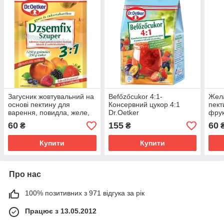
Загусник жовтувальний на
Befőzőcukor 4:1-
Жела
основі пектину для
Консервний цукор 4:1
пект
варення, повидла, желе,
Dr.Oetker
фрук
мармеладу Dzsemfix
60
155
60
₴
₴
Dr.Oetker 3:1 Угорщина
Купити
Купити
Про нас
100% позитивних з 971 відгука за рік
Працює з 13.05.2012