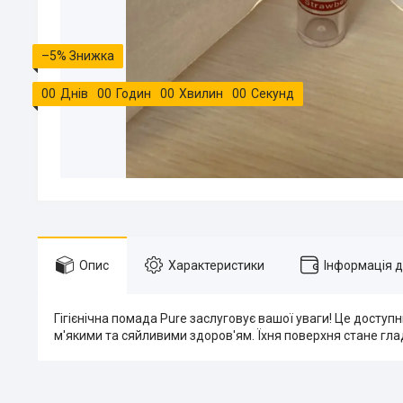
–5%
0
0
Днів
0
0
Годин
0
0
Хвилин
0
0
Секунд
Опис
Характеристики
Інформація 
Гігієнічна помада Pure заслуговує вашої уваги! Це доступн
м'якими та сяйливими здоров'ям. Їхня поверхня стане г