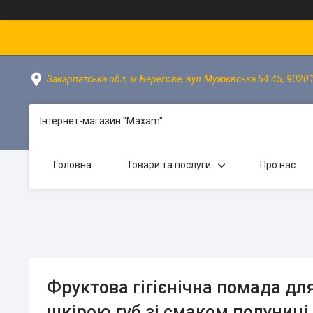
Закарпатська обл, м.Берегове, вул.Мужієвська 54 45, 90201
Інтернет-магазин "Maxam"
Головна
Товари та послуги
Про нас
Фруктова гігієнічна помада дл
шкірою губ зі смаком полуниці