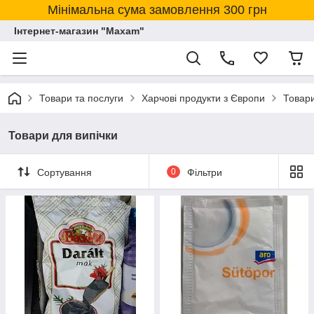
Мінімальна сума замовлення 300 грн
Інтернет-магазин "Maxam"
Товари та послуги
Харчові продукти з Європи
Товари
Товари для випічки
Сортування
0
Фільтри