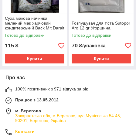
Суха макова начинка,
мелений мак харчовий
Розпушувач для тіста Sutopor
кондитерський Back Mit Daralt
Aro 12 gr Угорщина
mak 200g Оригінал Угорщина
Готово до відправки
Готово до відправки
115
70
₴
₴/упаковка
Купити
Купити
Про нас
100% позитивних з 971 відгука за рік
Працює з 13.05.2012
м. Берегово
Закарпатська обл, м.Берегове, вул.Мужієвська 54 45,
90201, Берегово, Україна
Контакти