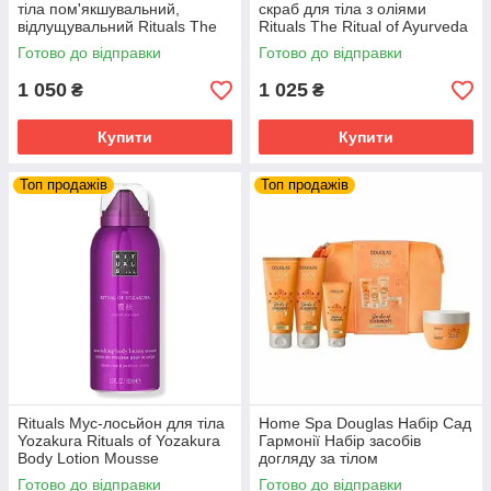
тіла пом'якшувальний,
скраб для тіла з оліями
відлущувальний Rituals The
Rituals The Ritual of Ayurveda
Ritual Of Karma 300 г
Нідерланди Ритуал
Готово до відправки
Готово до відправки
1 050
1 025
₴
₴
Купити
Купити
Топ продажів
Топ продажів
Rituals Мус-лосьйон для тіла
Home Spa Douglas Набір Сад
Yozakura Rituals of Yozakura
Гармонії Набір засобів
Body Lotion Mousse
догляду за тілом
Готово до відправки
Готово до відправки