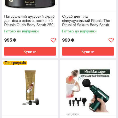
Натуральний цукровий скраб
Скраб для тіла
для тіла з оліями, поживний
відлущувальний Rituals The
Rituals Oudh Body Scrub 250
Ritual of Sakura Body Scrub
мл, Нідерланди
250 г Ритуал
Готово до відправки
Готово до відправки
995
990
₴
₴
Купити
Купити
Топ продажів