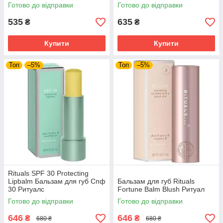
Restoring Serum 40 мл
Milk Cleaner & Whitening
Готово до відправки
Готово до відправки
535
635
₴
₴
Купити
Купити
Топ
–5%
Топ
–5%
Rituals SPF 30 Protecting
Lipbalm Бальзам для губ Спф
Бальзам для губ Rituals
30 Ритуалс
Fortune Balm Blush Ритуал
Готово до відправки
Готово до відправки
646
646
₴
₴
680 ₴
680 ₴