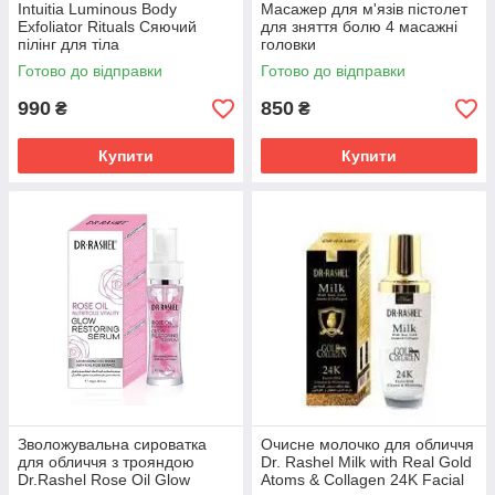
Intuitia Luminous Body
Масажер для м'язів пістолет
Exfoliator Rituals Сяючий
для зняття болю 4 масажні
пілінг для тіла
головки
Готово до відправки
Готово до відправки
990
850
₴
₴
Купити
Купити
Зволожувальна сироватка
Очисне молочко для обличчя
для обличчя з трояндою
Dr. Rashel Milk with Real Gold
Dr.Rashel Rose Oil Glow
Atoms & Collagen 24K Facial