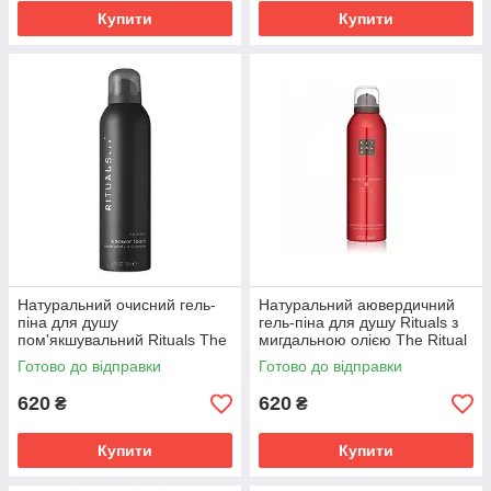
Купити
Купити
Натуральний очисний гель-
Натуральний аювердичний
піна для душу
гель-піна для душу Rituals з
пом'якшувальний Rituals The
мигдальною олією The Ritual
Ritual of Homme 200 мл,
Of Ayurveda 200 мл Ритуалс
Готово до відправки
Готово до відправки
Ритуалс
620
620
₴
₴
Купити
Купити