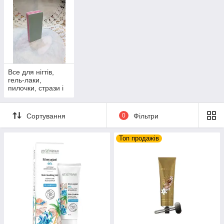
Все для нігтів,
гель-лаки,
пилочки, стрази і
т,д
Сортування
0
Фільтри
Топ продажів