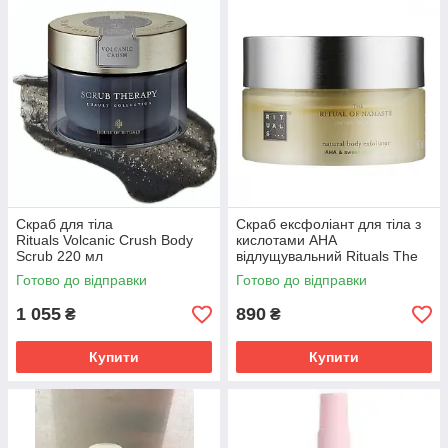
Скраб для тіла
Скраб ексфоліант для тіла з
Rituals Volcanic Crush Body
кислотами АНА
Scrub 220 мл
відлущувальний Rituals The
Ritual Of Namaste Natural 220
Готово до відправки
Готово до відправки
г Ритуал
1 055
890
₴
₴
Купити
Купити