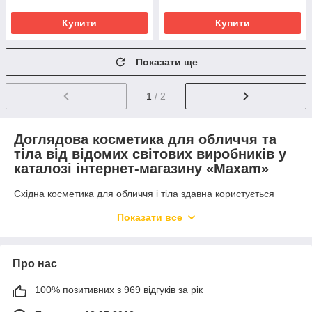
Купити
Купити
Показати ще
1
/ 2
Доглядова косметика для обличчя та
тіла від відомих світових виробників у
каталозі інтернет-магазину «Maxam»
Східна косметика для обличчя і тіла здавна користується
популярністю на світовому ринку. Адже до її складу входять
Показати все
якісні натуральні компоненти, користь яких є незаперечною.
Східна косметика для тіла – це традиція здорового та
природного догляду, що відповідає ритму життя та користі
природи. Ароматичні олії, креми, гелі, скраби, маски, мило,
Про нас
парфумерія та багато інших засобів дозволяють безпечно
дбати про своє тіло. У каталозі інтернет-магазину «Maxam»
100% позитивних з 969 відгуків за рік
кожна жінка зможе знайти для себе найкращі засоби для