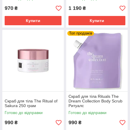
970
1 190
₴
₴
Купити
Купити
Топ продажів
Скраб для тіла Rituals The
Скраб для тіла The Ritual of
Dream Collection Body Scrub
Sakura 250 грам
Ритуалс
Готово до відправки
Готово до відправки
990
990
₴
₴