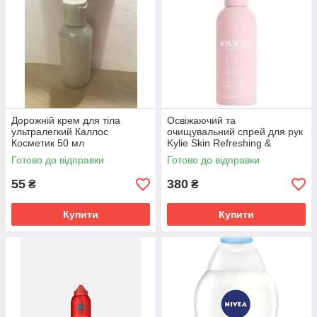
Дорожній крем для тіла
Освіжаючий та
ультралегкий Каллос
очищувальний спрей для рук
Косметик 50 мл
Kylie Skin Refreshing &
Cleansing Hand Mist 60 мл
Готово до відправки
Готово до відправки
55
380
₴
₴
Купити
Купити